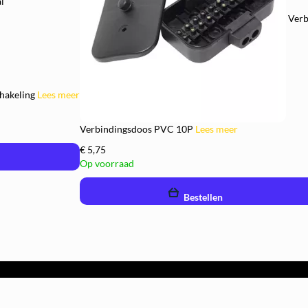
l
Verb
chakeling
Lees meer
Verbindingsdoos PVC 10P
Lees meer
€ 5,75
Op voorraad
remove
add
Bestellen