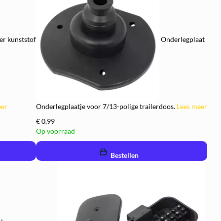
er kunststof
Onderlegplaat
eer
Onderlegplaatje voor 7/13-polige trailerdoos.
Lees meer
€ 0,99
Op voorraad
remove
add
Bestellen