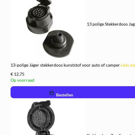
13 polige Stekkerdoos Jag
13-polige Jäger stekkerdoos kunststof voor auto of camper
Lees m
€ 12,75
Op voorraad
remove
add
Bestellen