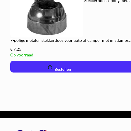
Stekkerdoos 7 polig metaa
7-polige metalen stekkerdoos voor auto of camper met mistlamps
€ 7,25
Op voorraad
remove
add
Bestellen